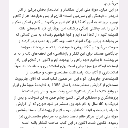
می‌گیریم.
در این میان، موزۀ ملی ایران سکاندار و امانت‌دار بخش بزرگی از آثار
تاریخی ـ فرهنگی این سرزمین است؛ آثاری از پس هزاره‌ها هر از گاهی
نهیبی می‌زنند به آنان که گذرا از کنارشان می‌گذرند... گاهی اندکی تفکر و
تأمل را باید چاشنی زندگی پرشتاب این روزگاران کرد تا فرصتی یافته،
اندیشه کنیم «از کجا آمده ایم و کجا خواهیم رفت؟» به سان کسانی که
می‌خواهند پرشی بزرگ انجام دهند، چند گامی به عقب برمی‌گردند و
سرعت می‌گیرند و آنگاه پرشی با موفقیت را انجام می‌دهند، موزه‌ها
جایگاهی هستند برای این تفکر و بازشناسی؛ این لحظه‌های ناب را به ما
می‌بخشند تا بدانیم «چه راهی را پیموده ایم و اکنون در کجای این راه
ایستاده ایم؟» نیز موزه جایی است برای امانت‌داری و حفاظت؛ نه صرفاً
امانت‌داری از آثار، بلکه پاسداشت سنت‌های خوب و حفاظت از
اندیشه‌های جاویدان. گواه این امر همین کتاب است که آقای چارلزورث
نسخه‌ای از گزارشی منتشرنشده را سال 1358 به کتابخانۀ موزۀ ملی ایران
در واقع کتابخانۀ مرکز باستان‌شناسی وقت سپرد و علی‌رغم استفادۀ
پژوهشگران و محققان ایرانی، کسی چشم طمع به آن ندوخت و پس از
نزدیک به 40 سال به نام خود وی منتشر می‌شود طوری که آن گزارش
همراه با ترجمه و البته تکمله‌ای مهم و لازم از پژوهشگرـ باستان‌شناس
موزۀ ملی ایران سرکار خانم ناهید دهقان به سرانجام مناسب‌تری نیز
رسیده، تکمیل شده، اکنون در این کتاب ساحت انتشار یافته است.