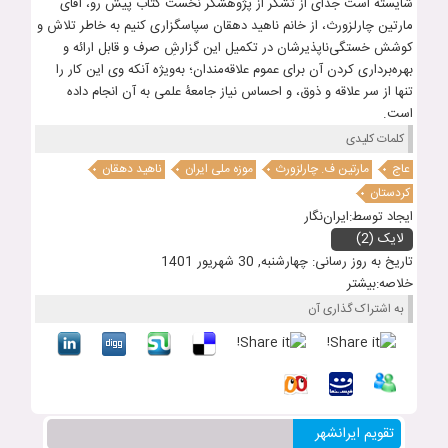
شایسته است جدای از تشکر از پژوهشگر نخست کتاب پیش رو، آقای
مارتین چارلزورث، از خانم ناهید دهقان سپاسگزاری کنیم به خاطر تلاش و
کوشش خستگی‌ناپذیرشان در تکمیل این گزارشِ صرف و قابل ارائه و
بهره‌برداری کردن آن برای عموم علاقه‌مندان؛ به‌ویژه آنکه وی این کار را
تنها از سر علاقه و ذوق، و احساس نیاز جامعۀ علمی به آن انجام داده
است.
کلمات کلیدی
عاج
مارتین ف. چارلزورث
موزه ملی ایران
ناهید دهقان
کردستان
ایجاد توسط:
ایران‌نگار
لایک (2)
تاریخ به روز رسانی:
چهارشنبه, 30 شهریور 1401
خلاصه:
بیشتر
​​به اشتراک گذاری آن
تقویم ایرانشهر