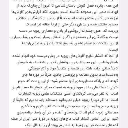
این همه، پانزده فصل کاوش باستان‌شناسی تا امروز آن‌چنان‌که باید از
ابهامات علمی این محوطه نکاسته است؛ به‌ویژه آنکه گزارش‌های کاوش‌ها
نیز به طور کامل منتشر نشده اند و صرفاً از بعضی از کاوشگران مقالاتی
محدود منتشر شده و عده‌ای دیگر حتی از ارائۀ مقاله نیز امساک
ورزیده اند. هنوز چشم‌انداز روشنی از پلان و معماری زیویه در دست
نیست و گاه‌نگاری آن دستخوش اگر و اماهای بسیار است و ریشۀ بسیاری
از این مشکلات با انجام نشدن به‌موقع انتشارات زیویه نیز بی‌ارتباط
نیست.
از آنجا که انتشار نتایج کاوش‌های زیویه در زمان درست خود انجام نشده،
باستان‌شناسی این محوطه بدون برنامه‌ای کلان و هدفمند، به شیوه‌ای
کاملاً سنتی ادامه یافته، در نتیجه و متقابلاً مواد و آثار فرهنگی
به‌دست‌آمده، بدون مطالعه و پژوهش جامع، صرفاً در موزه‌ها جای
گرفته اند بی‌آنکه دستاوردهای آنها منتشر شود؛ از این‌روست که حجم
کنونی دانسته‌های ما در مورد زیویه به نسبت میزان کاوش‌ها بسیار ناچیز
است. به نظر می‌رسد گره‌گشای اصلی مشکلات علمی زیویه انتشارات
است؛ ما اگر دربارۀ زیویه خیلی نمی‌دانیم دست‌کم باید بدانیم که دقیقاً از
زیویه چه می‌دانیم، از چه موضوعاتی اطلاعات کافی داریم و خلأهای
مطالعاتی زیویه کدام اند تا برنامه‌های آینده را در آن راستا برنامه‌‌ریزی
کنیم. بر این اساس انتشار کتاب عاج‌های زیویه در موزۀ ملی ایران از جمله
قدم‌های نخست در این زمینه به شمار می‌رود؛ آن را به فال نیک