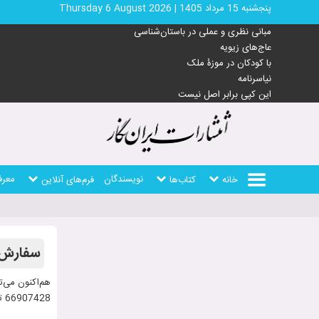
پنجشنبه 15 مرداد 1405
|
Thursday 6 August 2026
مبانی نظری و عملی در باستان‌شناسی
عاج‌های زیویه
با کودکان در موزۀ ملک
نیاسرنامه
این کپی برابر اصل نیست
نویسندگان
معرف
خانه
کتاب‌ها
فرم‌های آنلاین
سفارش 
هم‌اکنون می‌تو
66907428 تماس بگیرید تا کتاب را برای شما ارسال کنیم. یا با هماهنگی قبلی سفارشتان به صورت حضوری تحویل بگیرید.