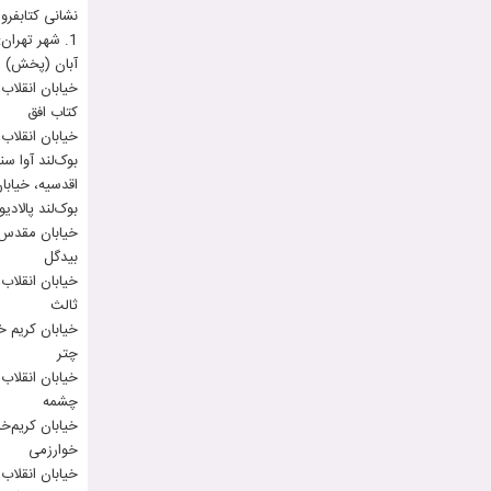
نشانی کتابفرو
1. شهر تهران:
آبان (پخش)
خیابان انقلاب، خی
کتاب افق
خیابان انقلاب، ب
بوک‌لند آوا سن
اقدسیه، خیاب
بوک‌لند پالادیو
خیابان مقدس ارد
بیدگل
خیابان انقلاب، مقاب
ثالث
خیابان کریم خان زند،
چتر
خیابان انقلاب. مقابل
چشمه
خيابان كريم‌خان زن
خوارزمی
خیابان انقلاب، بین ۱۲ فروردین و فخر رازی، پلاک