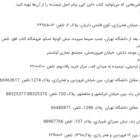
شی‌هایی که می‌توانید کتاب «این کپی برابر اصل نیست» را از آن‌ها تهیه کنید.
ابان فخررازی، کوی فاتحی داریان، پلاک ۲، تلفن: ۶۶۹۵۵۰۱۲
عد از دانشگاه تهران، جنب سینما سپیده، نبش كوچۀ اسكو، فروشگاه كتاب افق، تلفن: 66408646- 66475882
تر
ان موحد دانش، خیابان فیروزبخش، مجتمع تجاری آواسنتر
م
بیلی، نرسیده به میدان الف، مرکز خرید پالادیوم، تلفن: ۲۲۰۱۰۶۰۰
ل دانشگاه تهران، بین خیابان فروردین و فخررازی، پلاک 1274،تلفن: 66963617-66463545
 بین خیابان ایرانشهر و ماهشهر، پلاک 150،تلفن: 88325376-88325377
‌ دانشگاه تهران. پلاك 1286، تلفن: 66480871
د، نبش ميرزاي شيرازي، پلاك 107، تلفن 88907766
۱۳۹۸، تلفن: ۶۶۴۰۷۰۶