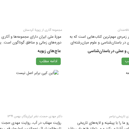
قه‌مندان
مجموعه‌ آثاری از زیویۀ کردستان
 زمره‌ی مهم‌ترین‌ کتاب‌هایی است که به
موزۀ ملی ایران دارای مجموعه‌ها و آثاری م
در باستان‌شناسی و علوم میان‌رشته‌ای
دوره‌های زمانی و مناطق گوناگون است. یکی
داخته است، و این موجب امتنان ویژه از
مجموعه‌ آثاری است که از زیویه، واقع در 
 و عملی در باستان‌شناسی
عاج‌های زیویه
هیخته‌ی آن و مایه‌ی خشنودی ناشر در...
کردستان به دست آمده اند.
لب
ادامه مطلب
ای تاریخی نیاسر
دکتر مهدی حجت، نشر ایران‌نگار، بهمن ۱۳۹۹
ما را با پیشینه و لایه‌های تاریخی
رؤیت مهتاب در آب، روایت مهدی حجت ا
سر آشنا می‌کند و می‌تواند فتح بابی باشد
تاریخ‌الوزراء اثر نجم‌الدین ابولرجاء قمی