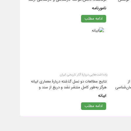
باستان‌شناسی از دانشکدۀ ادبیات و علوم‌انسانی
نامورنامه
دانشگاه تهران، پس از فارغ‌التحصیلی و گذراندن
خدمت سربازی، وارد م
ادامه مطلب
یادداشت‌هایی دربارۀ آثار تاریخی ایران
ز
نتایج مطالعات دو نسل گذشته دربارۀ معماری ابیانه
سان‌شناسی
هرگز به‌طور کامل منتشر نشد و دریغ از سند و
میق از
یادداشت‌های جمع‌بندی شده‌ای! شاید بتوان به عنوان
ابیانه
ان به زبانی
پژوهشگر نسل سوم، این یادداشت‌های دست‌وپا
شکسته را به مثاب
ادامه مطلب