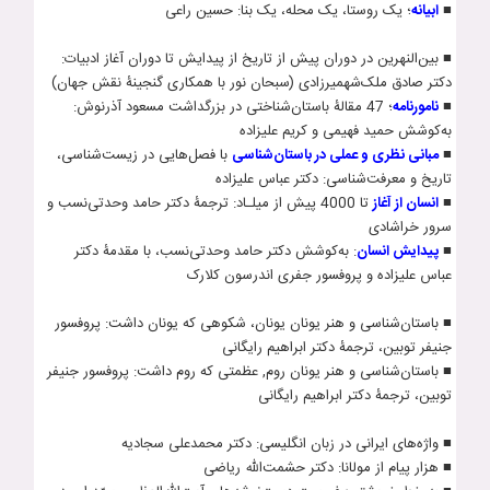
■
ابيانه
؛ يک روستا، يک محله، يک بنا: حسين راعی
■ بين‌النهرين در دوران پيش از تاريخ از پيدايش تا دوران آغاز ادبيات:
دکتر صادق ملک‌شهميرزادی (سبحان نور با همکاری گنجینۀ نقش جهان)
■
نامورنامه
؛ 47 مقالۀ باستان‌شناختی در بزرگداشت مسعود آذرنوش:
به‌کوشش حميد فهيمی و کريم عليزاده
■
مبانی نظری و عملی در باستان‌شناسی
با فصل‌هايی در زيست‌شناسی،
تاريخ و معرفت‌شناسی: دکتر عباس عليزاده
■
انسان از آغاز
تا 4000 پیش از میلـاد: ترجمۀ دکتر حامد وحدتی‌نسب و
سرور خراشادی
■
پيدايش انسان
: به‌کوشش دکتر حامد وحدتی‌نسب، با مقدمۀ دکتر
عباس عليزاده و پروفسور جفری اندرسون کلارک
■ باستان­‌شناسی و هنر یونان یونان، شکوهی که یونان داشت: پروفسور
جنیفر توبین، ترجمۀ دکتر ابراهیم رایگانی
■ باستان­‌شناسی و هنر یونان روم, عظمتی که روم داشت: پروفسور جنیفر
توبین، ترجمۀ دکتر ابراهیم رایگانی
■ واژه‌های ایرانی در زبان انگلیسی: دکتر محمدعلی سجادیه
■ هزار پیام از مول‍انا: دکتر حشمت­‌الله ریاضی