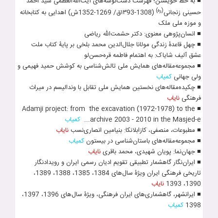
■ به خط خویشتن؛ فهرست دست‌نوشه‌های آیت‌الله‌العظمی سیّد احمد
(ره)
حسینی زنجانی
(1308-١٣93ق/ 1269-1352ش) اهدایی به کتابخانه
و موزه ملی ملک
■ انسان­‌پژوهی معنوی: دکتر حشمت­‌الله ریاضی
■ چهل قاعدۀ زندگی مول‍انا جل‍ال‌الدین محمد بلخی بر پایۀ کتاب ملت
عشق آلیف شایاک: به اهتمام فاطمه قره‌حسن‌لو
■ مجموعه‌مقاله‌های همایش ملی تالش‌شناسی به کوشش حمید فهیمی و
ولی جهانی
کمیاب
■ چکیده‌مقاله‌های نخستین همایش ملی تقابل با وندالیسم در میراث
فرهنگی
نایاب
■ Adamji project: from the excavation (1972-1978) to the
archive 2003 - 2010 in the Masjed-e...
کمیاب
■ مطبوعات، منصفی، کازابلانکا: بنیامین انصاری­‌نسب
نایاب
■ مجموعه‌مقاله‌های باستان­‌شناسی در بیستون
کمیاب
■ جهان­‌نما: پویان شهیدی، محمد باقری
نایاب
■ ایران­‌نگار گاهشمار تطبیقی تقویم ادیان رسمی ایران و رویدادنگار
تاریخی فرهنگی ایران ویژۀ سال‌های 1384، 1385، 1388، 1389،
1390، 1393
نایاب
■ ایرانشهر، گاهشماری‌های ایران فرهنگی، ویژۀ سال‌های 1396، 1397،
1398
کمیاب