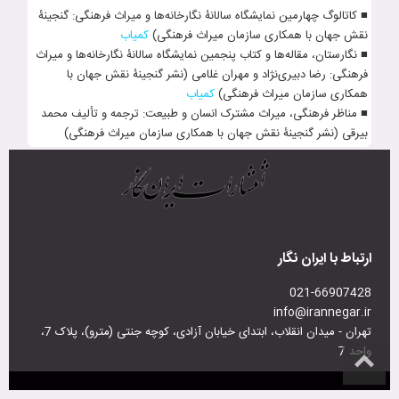
■ کاتالوگ چهارمین نمایشگاه سال‍انۀ نگارخانه‌ها و میراث فرهنگی: گنجینۀ
نقش جهان با همکاری سازمان میراث فرهنگی)
کمیاب
■ نگارستان، مقاله‌ها و کتاب پنجمین نمایشگاه سال‍انۀ نگارخانه‌ها و میراث
فرهنگی: رضا دبیری­‌نژاد و مهران غل‍امی (نشر گنجینۀ نقش جهان با
همکاری سازمان میراث فرهنگی)
کمیاب
■ مناظر فرهنگی، میراث مشترک انسان و طبیعت: ترجمه و تألیف محمد
بیرقی (نشر گنجینۀ نقش جهان با همکاری سازمان میراث فرهنگی)
ارتباط با ایران نگار
021-66907428
info@irannegar.ir
تهران - میدان انقلاب، ابتدای خیابان آزادی، کوچه جنتی (مترو)، پلاک 7،
واحد 7