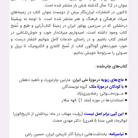
عنوان در 12 سال گذشته شش بار منتشر شده است.
تاکنون در انتشارات ایران‌نگار بیش از دویست عنوان کتاب‌ در زمینه‌های
میراث فرهنگی و فرهنگ و هنر منتشر شده است. با توجه به پیشینۀ
درخشانی که در سرزمین پهناور ایران در زمینۀ کتاب‌آرایی و طبع و نُسَخ
کتاب وجود داشته است، امیدواریم میراث‌دار خوب و خوش‌تلـاشی در
انتشار کتاب باشیم. و در راستای خدمات کامل بتوانیم انتشار درست و
خوبِ صورت‌های گوناگون کتاب از نُسَخ کاغذی و الکترونیک تا بریل و
صـوتی را سـرلوحۀ خویش بدانیم.
کتاب‌های چاپ‌شده:
■
عاج‌های زيويه
در موزۀ ملی ايران
: مارتين چارلزورث و ناهيد دهقان
■
با کودکان در موزۀ ملک
: گروه نویسندگان
■ مــوزه‌خــوانی: رضادبیری­‌نژاد
■ استانداردها در موزه (جلد 1): الهه سالار
■
این کپی برابر اصل نیست
(رؤیت مهتاب در ماه؛ برداشتی از تاریخ­‌الوزرا
ابوالرجاء قمی سدۀ 6 قمری): دکتر مهدی حجت
■
نياسرنامه
؛ يادداشت‌هايی دربارۀ آثار تاريخی ايران: حسين راعی