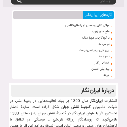
تازه‌های ایران‌نگار
مبانی نظری و عملی در باستان‌شناسی
عاج‌های زیویه
با کودکان در موزۀ ملک
نیاسرنامه
این کپی برابر اصل نیست
نامورنامه
انسان از آغاز
پیدایش انسان
ابیانه
دربارۀ ایران‌نگار
انتشارات
ایران‌نگار
سال 1390 بر بنیاد فعالیت‌هایی در زمینۀ نشر، در
شرکت مشاوران
گنجینۀ نقش جهان
شکل گرفته است. سابقۀ انتشار
نخستین اثر با عنوان ایران‌نگار در گنجینۀ نقش جهان به زمستان 1383
بازمی‌گردد که رویدادنگار روزانۀ تاریخی ـ فرهنگی در تطابق با
گاهشماری‌های رسمی و محلی ایران است؛ نسخۀ روزآمد این اثر با همین