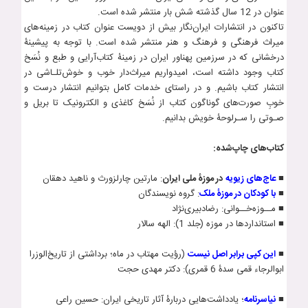
عنوان در 12 سال گذشته شش بار منتشر شده است.
تاکنون در انتشارات ایران‌نگار بیش از دویست عنوان کتاب‌ در زمینه‌های
میراث فرهنگی و فرهنگ و هنر منتشر شده است. با توجه به پیشینۀ
درخشانی که در سرزمین پهناور ایران در زمینۀ کتاب‌آرایی و طبع و نُسَخ
کتاب وجود داشته است، امیدواریم میراث‌دار خوب و خوش‌تلـاشی در
انتشار کتاب باشیم. و در راستای خدمات کامل بتوانیم انتشار درست و
خوبِ صورت‌های گوناگون کتاب از نُسَخ کاغذی و الکترونیک تا بریل و
صـوتی را سـرلوحۀ خویش بدانیم.
کتاب‌های چاپ‌شده:
■
عاج‌های زيويه
در موزۀ ملی ايران
: مارتين چارلزورث و ناهيد دهقان
■
با کودکان در موزۀ ملک
: گروه نویسندگان
■ مــوزه‌خــوانی: رضادبیری­‌نژاد
■ استانداردها در موزه (جلد 1): الهه سالار
■
این کپی برابر اصل نیست
(رؤیت مهتاب در ماه؛ برداشتی از تاریخ­‌الوزرا
ابوالرجاء قمی سدۀ 6 قمری): دکتر مهدی حجت
■
نياسرنامه
؛ يادداشت‌هايی دربارۀ آثار تاريخی ايران: حسين راعی