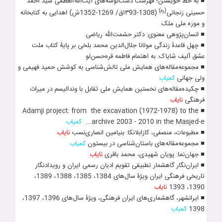
■ به خط خویشتن؛ فهرست دست‌نوشه‌های آیت‌الله‌العظمی سیّد احمد
(ره)
حسینی زنجانی
(1308-١٣93ق/ 1269-1352ش) اهدایی به کتابخانه
و موزه ملی ملک
■ انسان­‌پژوهی معنوی: دکتر حشمت­‌الله ریاضی
■ چهل قاعدۀ زندگی مول‍انا جل‍ال‌الدین محمد بلخی بر پایۀ کتاب ملت
عشق آلیف شایاک: به اهتمام فاطمه قره‌حسن‌لو
■ مجموعه‌مقاله‌های همایش ملی تالش‌شناسی به کوشش حمید فهیمی و
ولی جهانی
کمیاب
■ چکیده‌مقاله‌های نخستین همایش ملی تقابل با وندالیسم در میراث
فرهنگی
نایاب
■ Adamji project: from the excavation (1972-1978) to the
archive 2003 - 2010 in the Masjed-e...
کمیاب
■ مطبوعات، منصفی، کازابلانکا: بنیامین انصاری­‌نسب
نایاب
■ مجموعه‌مقاله‌های باستان­‌شناسی در بیستون
کمیاب
■ جهان­‌نما: پویان شهیدی، محمد باقری
نایاب
■ ایران­‌نگار گاهشمار تطبیقی تقویم ادیان رسمی ایران و رویدادنگار
تاریخی فرهنگی ایران ویژۀ سال‌های 1384، 1385، 1388، 1389،
1390، 1393
نایاب
■ ایرانشهر، گاهشماری‌های ایران فرهنگی، ویژۀ سال‌های 1396، 1397،
1398
کمیاب