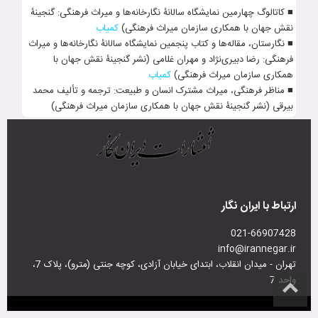
■ کاتالوگ چهارمین نمایشگاه سال‍انۀ نگارخانه‌ها و میراث فرهنگی: گنجینۀ
نقش جهان با همکاری سازمان میراث فرهنگی)
کمیاب
■ نگارستان، مقاله‌ها و کتاب پنجمین نمایشگاه سال‍انۀ نگارخانه‌ها و میراث
فرهنگی: رضا دبیری­‌نژاد و مهران غل‍امی (نشر گنجینۀ نقش جهان با
همکاری سازمان میراث فرهنگی)
کمیاب
■ مناظر فرهنگی، میراث مشترک انسان و طبیعت: ترجمه و تألیف محمد
بیرقی (نشر گنجینۀ نقش جهان با همکاری سازمان میراث فرهنگی)
ارتباط با ایران نگار
021-66907428
info@irannegar.ir
تهران - میدان انقلاب، ابتدای خیابان آزادی، کوچه جنتی (مترو)، پلاک 7،
واحد 7