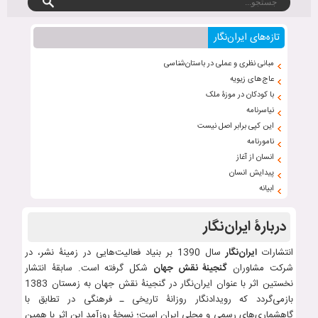
تازه‌های ایران‌نگار
مبانی نظری و عملی در باستان‌شناسی
عاج‌های زیویه
با کودکان در موزۀ ملک
نیاسرنامه
این کپی برابر اصل نیست
نامورنامه
انسان از آغاز
پیدایش انسان
ابیانه
دربارۀ ایران‌نگار
انتشارات
ایران‌نگار
سال 1390 بر بنیاد فعالیت‌هایی در زمینۀ نشر، در
شرکت مشاوران
گنجینۀ نقش جهان
شکل گرفته است. سابقۀ انتشار
نخستین اثر با عنوان ایران‌نگار در گنجینۀ نقش جهان به زمستان 1383
بازمی‌گردد که رویدادنگار روزانۀ تاریخی ـ فرهنگی در تطابق با
گاهشماری‌های رسمی و محلی ایران است؛ نسخۀ روزآمد این اثر با همین