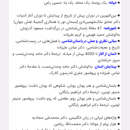
■
ابيانه
؛ يک روستا، يک محله، يک بنا: حسين راعی
■ بين‌النهرين در دوران پيش از تاريخ از پيدايش تا دوران آغاز ادبيات:
دکتر صادق ملک‌شهميرزادی (سبحان نور با همکاری گنجینۀ نقش جهان)
■
نامورنامه
؛ 47 مقالۀ باستان‌شناختی در بزرگداشت مسعود آذرنوش:
به‌کوشش حميد فهيمی و کريم عليزاده
■
مبانی نظری و عملی در باستان‌شناسی
با فصل‌هايی در زيست‌شناسی،
تاريخ و معرفت‌شناسی: دکتر عباس عليزاده
■
انسان از آغاز
تا 4000 پیش از میلـاد: ترجمۀ دکتر حامد وحدتی‌نسب و
سرور خراشادی
■
پيدايش انسان
: به‌کوشش دکتر حامد وحدتی‌نسب، با مقدمۀ دکتر
عباس عليزاده و پروفسور جفری اندرسون کلارک
■ باستان­‌شناسی و هنر یونان یونان، شکوهی که یونان داشت: پروفسور
جنیفر توبین، ترجمۀ دکتر ابراهیم رایگانی
■ باستان­‌شناسی و هنر یونان روم, عظمتی که روم داشت: پروفسور جنیفر
توبین، ترجمۀ دکتر ابراهیم رایگانی
■ واژه‌های ایرانی در زبان انگلیسی: دکتر محمدعلی سجادیه
■ هزار پیام از مول‍انا: دکتر حشمت­‌الله ریاضی