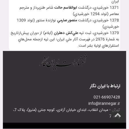
ايران
1371 خورشيدي، درگذشت
ابوالقاسم حالت
شاعر طنزپرداز و مترجم
معاصر (تولد 1294 خورشيدي)
1378 خورشيدي، درگذشت
منصور صارمي
نوازندة سنتور (تولد 1309
خورشيدي)
1379 خورشيدي، ثبت تپه
علي
کش
دهلران
(ايلام) از دوران پيش‌ازتاريخ
به ‌شمارة 2976 در فهرست آثار ملي ايران؛ اين تپه ازجمله محل‌هاي
استقرارهاي اولية بشر است.
ارتباط با ایران نگار
021-66907428
info@irannegar.ir
تهران - میدان انقلاب، ابتدای خیابان آزادی، کوچه جنتی (مترو)، پلاک 7،
واحد 7