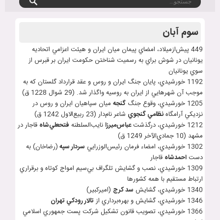
سوم آبان
449 پيش‌ازميلاد، امضاي پيمان ميان ايران و هيئت اعزامي اتحاديه
يونانيان در شوش براي به رسميت شناختن حکومت ايران بر قبرس از
سوي يونانيان
1192 خورشيدي، پايان جنگ ايران و روس و عقد قرارداد گلستان که به
موجب آن شهرهايي از ايران به روسيه واگذار شد. (29 شوال 1228 ق)
1205 خورشيدي، وقوع جنگ
گنجه
ميان سپاهيان ايران و روس در
نزديکي آرامگاه
نظامي گنجوي
شاعر نام‌دار (23 ربيع‌الاول 1242 ق)
1212 خورشيدي، درگذشت
عباس
ميرزا
نايب‌السلطنه
فتحعلي
شاه
قاجار در
مشهد (10 جمادي‌الآخر 1249 ق)
1302 خورشيدي، امضاء فرمان رئيس‌الوزرايي
سردار سپه
(رضاخان) به
دست
احمدشاه
قاجار
1309 خورشيدي، نصب و گشايش تلگراف بي‌سيم امواج کوتاه و برقراري
ارتباط مستقيم با همه کشورها
1340 خورشيدي، گشايش
سد کرج
(اميرکبير)
1346 خورشيدي، گشايش و بهره‌برداري از
تالار رودکي تهران
1366 خورشيدي، تصويب قانون تشکيل شرکت پست جمهوري اسلامي