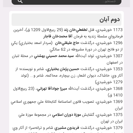
دوم آبان
1173 خورشيدي، قتل
لطفعلي
خان زند
(29 ربيع‌‌الاول 1209 ق)، آخرين
فرمانرواي سلسلة زنديه به فرمان
آقا
محمدخان قاجار
1296 خورشيدي، درگذشت
حاج عليقلي
خان
(سردار اسعد بختياري) يکي
از دو فاتح تهران در دورة مشروطه در 62 سالگي
1307 خورشيدي، تولد آيت‌الله
سيد محمد حسيني بهشتي
در محلة لنبان
در اصفهان
1353 خورشيدي، درگذشت
حسين پژمان بختياري
، شاعر و نويسنده؛ از
آثار وي: خاشاک، ديوان اشعار، زن بيچاره، محاکمه، شاعر و... (تولد
1279 خورشيدي)
1368 خورشيدي، درگذشت آيت‌الله
ميرزا جوادآقا تهراني
، (23 ربيع‌الاول
1410 ق)
1369 خورشيدي، تصويب قانون اساسنامة کتابخانة ملي جمهوري اسلامي
ايران
1375 خورشيدي، گشايش
موزة دوران اسلامي
در مجموعة موزة ملي
ايران در تهران
1379 خورشيدي، درگذشت
فريدون مشيري
شاعر و ترانه‌سرا؛ از آثار وي: