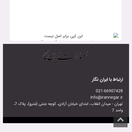
دکتر مهدی حجت، نشر ایران‌نگار، بهمن ۱۳۹۹
این کپی برابر اصل نیست
رؤیت مهتاب در آب، روایت مهدی حجت از تاریخ‌الوزراء اثر نجم‌الدین
ابولرجاء قمی به کوشش محمدتقی دانش‌پژوه 1399
ارتباط با ایران نگار
021-66907428
info@irannegar.ir
تهران - میدان انقلاب، ابتدای خیابان آزادی، کوچه جنتی (مترو)، پلاک 7،
واحد 7