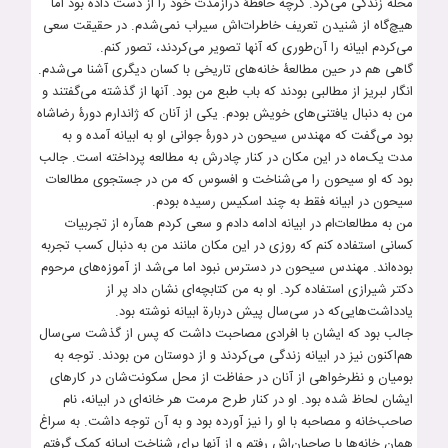
محله زندگی می‌کرد. گرچه حافظۀ درازمدت خود را از دست داده بود اما
هیچ‌گاه از شنیدن تعریف خاطرات‌اش سیراب نمی‌شدم. در حقیقت سعی
می‌کردم ابیانه را آن‌طوری که آنها تصویر می‌کردند، تصور کنم.
گاهی هم در حین مطالعۀ خانه‌های تاریخی با کسان دیگری آشنا می‌شدم.
انگار لبریز از مطالبی بودند که باب طبع من بود. آنها از گذشته می‌گفتند و
من به دنبال یافتنی‌های خویش بودم. یکی از آنان که ژاندارم دورۀ رضاشاه
بود می‌گفت که مهندس سیحون در دورۀ جوانی او به ابیانه آمده و به
مدت یک‌ماه در این مکان در کنار چادرش به مطالعه پرداخته است. جالب
بود که او سیحون را می‌شناخت و افسوس که من در جستجوی مطالعات
سیحون در ابیانه فقط به چند اسکیس رسیده بودم.
من به مطالعات‌ام در ابیانه ادامه دادم و سعی کردم همآره از تجربیات
کسانی استفاده کنم که روزی در این مکان مانند من به دنبال کسب تجربه
بوده‌اند. مهندس سیحون در دسترس نبود اما می‌شد از آموزه‌های مرحوم
دکتر شیرازی استفاده کرد. او به من کتابچه‌ای نشان داد پر از
یادداشت‌هایی‌که در سی‌سال پیش دربارة ابیانه نوشته بود.
جالب بود که ایشان با افرادی مصاحبت داشت که پس از گذشت سی‌سال
هم‌اکنون نیز در ابیانه زندگی می‌کردند و از دوستان من بودند. توجه به
بومیان و نظرخواهی از آنان در حفاظت از محل سکونت‌شان در کارهای
ایشان لحاظ شده بود. او در کنار طرح مرمت هر خانه‌ای در ابیانه، نام
صاحب‌خانه و مصاحبه با او را نیز آورده بود و به آن توجه داشت. به سراغ
همان خانه‌ها با صاحبان‌اش رفتم و از آنها برای شناخت ابیانه کمک گرفتم