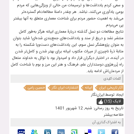
و سعی کردم یادداشت‌ها و ترسیمات من خالی از ویژگی‌هایی که مردم
بومی یادآوری می‌کنند‌، نباشد. هر چقدر دامنۀ مطالعات‌ام گسترده‌تر
می‌شد به اهمیت حضور مردم برای شناخت معماری متعلق به آنها بیشتر
پی می‌بردم.
نتایج مطالعات دو نسل گذشته دربارۀ معماری ابیانه هرگز به‌طور کامل
منتشر نشد و دریغ از سند و یادداشت‌های جمع‌بندی شده‌ای! شاید بتوان
به عنوان پژوهشگر نسل سوم، این یادداشت‌های دست‌وپا شکسته را به
مثابۀ ذرۀ ناچیزی از میراث مکتوب ابیانه برای بهتر شدن و کامل‌تر شدن
در آینده، در اختیار دیگران قرار داد و امیدوار بود با توکل به خداوند متعال
راه پُررهرُوی دوستداران علم، فرهنگ و هنر این مرز و بوم با شناخت کامل
از مردمان‌اش ادامه یابد.
کلمات کلیدی
آثار تاریخی ایران
ابیانه
انتشارات ایران نگار
حسین راعی
ایجاد توسط:
ایران‌نگار
لایک (15)
تاریخ به روز رسانی:
شنبه, 12 شهریور 1401
خلاصه:
بیشتر
​​به اشتراک گذاری آن