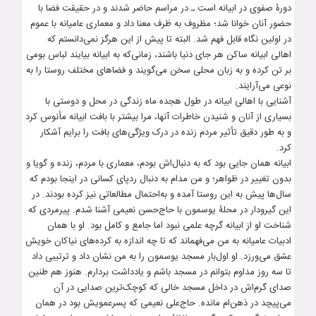
دورۀ صفوی در ابیانه است ـ در مراسم حاضر شدند و در حقیقت فضا با
حضور آنان خوانا شد؛ مظروف به ظرف معنا داد و معماری عامیانه با عموم
در اولین نگاه قابل فهم شد. البته تا پیش از این هرگز نمی‌دانستم که
اهالی ابیانه ساکن هر جای دنیا باشند، زمانی‌که به ابیانه بیایند لباس بومی
بر تن کرده و به زبان محلی سخن می‌گویند و فضاهای مختلف روستا را به
نوعی می‌آرایند.
آشنایی با اهالی ابیانه در طول هجده ماه زندگی در محل و دوستی با
بسیاری از آنان و شنیدن خاطرات آنها، مرا بیشتر با بافت ابیانه مأنوس ‌کرد
و به طور دقیق تأثیر مردم زنده در درک ویژگی‌های بافت را برایم آشکار
کرد.
ابیانه همان جایی بود که به دنبال‌اش بودم، معماری با مردم، زنده و گویا و
بدون تغییر در ظواهر؛ و من مدام به دنبال ردپای کسانی در اینجا بودم که
سال‌ها پیش به این روستا آمده و به‌احتمال مطالعاتی نیز کرده بودند. در
این گیرودار در محلۀ یوسمون با حاج‌حسن نعیمی آشنا شدم. پیرمردی که
شناخت او از ابیانه گرچه علمی نبود اما جامع و کامل بود. او با همان
ادبیات عامیانه به من می‌فهماند که تا چه اندازه به کرده‌های نیاکان خویش
عشق می‌ورزد. او اول‌بار مسجد یوسمون را به من نشان داد و ترتیبی داد
تا سه روز مداوم بتوانم در مسجد باشم و یادداشت بردارم. هنوز هم طنین
صدای گرم‌اش در داخل مسجد خالی که کوچک‌ترین صدایی در آن
می‌پیچد در ذهن‌ام مانده. حاج‌علی نعیمی که پسرعمویش بود در همان