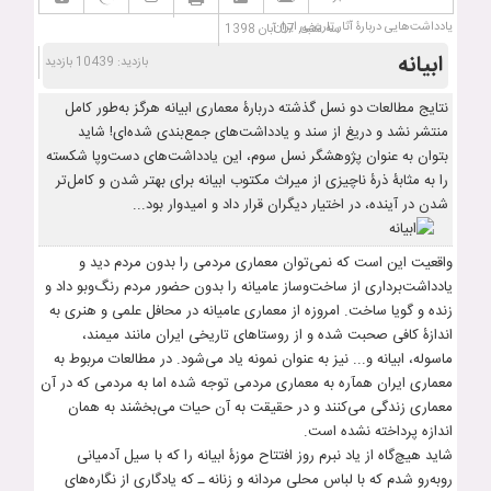
یادداشت‌هایی دربارۀ آثار تاریخی ایران
سه شنبه, 07 آبان 1398
ابیانه
بازدید: 10439 بازدید
نتایج مطالعات دو نسل گذشته دربارۀ معماری ابیانه هرگز به‌طور کامل
منتشر نشد و دریغ از سند و یادداشت‌های جمع‌بندی شده‌ای! شاید
بتوان به عنوان پژوهشگر نسل سوم، این یادداشت‌های دست‌وپا شکسته
را به مثابۀ ذرۀ ناچیزی از میراث مکتوب ابیانه برای بهتر شدن و کامل‌تر
شدن در آینده، در اختیار دیگران قرار داد و امیدوار بود...
واقعیت این است که نمی‌توان معماری مردمی را بدون مردم دید و
یادداشت‌برداری از ساخت‌و‌ساز عامیانه را بدون حضور مردم رنگ‌و‌بو داد و
زنده و گویا ساخت. امروزه از معماری عامیانه در محافل علمی و هنری به
اندازۀ کافی صحبت شده و از روستاهای تاریخی ایران مانند میمند،
ماسوله، ابیانه و... نیز به عنوان نمونه یاد می‌شود. در مطالعات مربوط به
معماری ایران همآره به معماری مردمی توجه شده اما به مردمی که در آن
معماری زندگی می‌کنند و در حقیقت به آن حیات می‌بخشند به همان
اندازه پرداخته نشده است.
شاید هیچ‌گاه از یاد نبرم روز افتتاح موزۀ ابیانه را که با سیل آدمیانی
روبه‌رو شدم که با لباس محلی مردانه و زنانه ـ که یادگاری از نگاره‌های