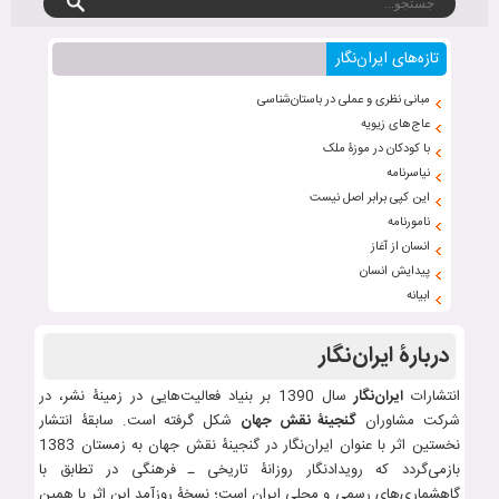
تازه‌های ایران‌نگار
مبانی نظری و عملی در باستان‌شناسی
عاج‌های زیویه
با کودکان در موزۀ ملک
نیاسرنامه
این کپی برابر اصل نیست
نامورنامه
انسان از آغاز
پیدایش انسان
ابیانه
دربارۀ ایران‌نگار
انتشارات
ایران‌نگار
سال 1390 بر بنیاد فعالیت‌هایی در زمینۀ نشر، در
شرکت مشاوران
گنجینۀ نقش جهان
شکل گرفته است. سابقۀ انتشار
نخستین اثر با عنوان ایران‌نگار در گنجینۀ نقش جهان به زمستان 1383
بازمی‌گردد که رویدادنگار روزانۀ تاریخی ـ فرهنگی در تطابق با
گاهشماری‌های رسمی و محلی ایران است؛ نسخۀ روزآمد این اثر با همین