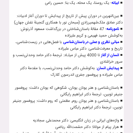
■
ابيانه
؛ يک روستا، يک محله، يک بنا: حسين راعی
■ بين‌النهرين در دوران پيش از تاريخ از پيدايش تا دوران آغاز ادبيات:
دکتر صادق ملک‌شهميرزادی (سبحان نور با همکاری گنجینۀ نقش جهان)
■
نامورنامه
؛ 47 مقالۀ باستان‌شناختی در بزرگداشت مسعود آذرنوش:
به‌کوشش حميد فهيمی و کريم عليزاده
■
مبانی نظری و عملی در باستان‌شناسی
با فصل‌هايی در زيست‌شناسی،
تاريخ و معرفت‌شناسی: دکتر عباس عليزاده
■
انسان از آغاز
تا 4000 پیش از میلـاد: ترجمۀ دکتر حامد وحدتی‌نسب و
سرور خراشادی
■
پيدايش انسان
: به‌کوشش دکتر حامد وحدتی‌نسب، با مقدمۀ دکتر
عباس عليزاده و پروفسور جفری اندرسون کلارک
■ باستان­‌شناسی و هنر یونان یونان، شکوهی که یونان داشت: پروفسور
جنیفر توبین، ترجمۀ دکتر ابراهیم رایگانی
■ باستان­‌شناسی و هنر یونان روم, عظمتی که روم داشت: پروفسور جنیفر
توبین، ترجمۀ دکتر ابراهیم رایگانی
■ واژه‌های ایرانی در زبان انگلیسی: دکتر محمدعلی سجادیه
■ هزار پیام از مول‍انا: دکتر حشمت­‌الله ریاضی