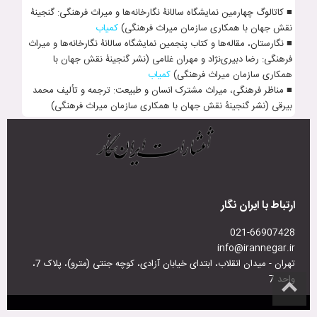
■ کاتالوگ چهارمین نمایشگاه سال‍انۀ نگارخانه‌ها و میراث فرهنگی: گنجینۀ
نقش جهان با همکاری سازمان میراث فرهنگی)
کمیاب
■ نگارستان، مقاله‌ها و کتاب پنجمین نمایشگاه سال‍انۀ نگارخانه‌ها و میراث
فرهنگی: رضا دبیری­‌نژاد و مهران غل‍امی (نشر گنجینۀ نقش جهان با
همکاری سازمان میراث فرهنگی)
کمیاب
■ مناظر فرهنگی، میراث مشترک انسان و طبیعت: ترجمه و تألیف محمد
بیرقی (نشر گنجینۀ نقش جهان با همکاری سازمان میراث فرهنگی)
ارتباط با ایران نگار
021-66907428
info@irannegar.ir
تهران - میدان انقلاب، ابتدای خیابان آزادی، کوچه جنتی (مترو)، پلاک 7،
واحد 7