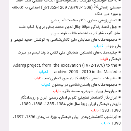
■ به خط خویشتن؛ فهرست دست‌نوشه‌های آیت‌الله‌العظمی سیّد احمد
(ره)
حسینی زنجانی
(1308-١٣93ق/ 1269-1352ش) اهدایی به کتابخانه
و موزه ملی ملک
■ انسان­‌پژوهی معنوی: دکتر حشمت­‌الله ریاضی
■ چهل قاعدۀ زندگی مول‍انا جل‍ال‌الدین محمد بلخی بر پایۀ کتاب ملت
عشق آلیف شایاک: به اهتمام فاطمه قره‌حسن‌لو
■ مجموعه‌مقاله‌های همایش ملی تالش‌شناسی به کوشش حمید فهیمی و
ولی جهانی
کمیاب
■ چکیده‌مقاله‌های نخستین همایش ملی تقابل با وندالیسم در میراث
فرهنگی
نایاب
■ Adamji project: from the excavation (1972-1978) to the
archive 2003 - 2010 in the Masjed-e...
کمیاب
■ مطبوعات، منصفی، کازابلانکا: بنیامین انصاری­‌نسب
نایاب
■ مجموعه‌مقاله‌های باستان­‌شناسی در بیستون
کمیاب
■ جهان­‌نما: پویان شهیدی، محمد باقری
نایاب
■ ایران­‌نگار گاهشمار تطبیقی تقویم ادیان رسمی ایران و رویدادنگار
تاریخی فرهنگی ایران ویژۀ سال‌های 1384، 1385، 1388، 1389،
1390، 1393
نایاب
■ ایرانشهر، گاهشماری‌های ایران فرهنگی، ویژۀ سال‌های 1396، 1397،
1398
کمیاب