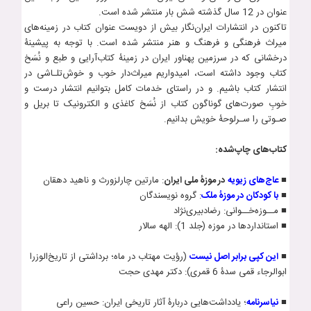
عنوان در 12 سال گذشته شش بار منتشر شده است.
تاکنون در انتشارات ایران‌نگار بیش از دویست عنوان کتاب‌ در زمینه‌های
میراث فرهنگی و فرهنگ و هنر منتشر شده است. با توجه به پیشینۀ
درخشانی که در سرزمین پهناور ایران در زمینۀ کتاب‌آرایی و طبع و نُسَخ
کتاب وجود داشته است، امیدواریم میراث‌دار خوب و خوش‌تلـاشی در
انتشار کتاب باشیم. و در راستای خدمات کامل بتوانیم انتشار درست و
خوبِ صورت‌های گوناگون کتاب از نُسَخ کاغذی و الکترونیک تا بریل و
صـوتی را سـرلوحۀ خویش بدانیم.
کتاب‌های چاپ‌شده:
■
عاج‌های زيويه
در موزۀ ملی ايران
: مارتين چارلزورث و ناهيد دهقان
■
با کودکان در موزۀ ملک
: گروه نویسندگان
■ مــوزه‌خــوانی: رضادبیری­‌نژاد
■ استانداردها در موزه (جلد 1): الهه سالار
■
این کپی برابر اصل نیست
(رؤیت مهتاب در ماه؛ برداشتی از تاریخ­‌الوزرا
ابوالرجاء قمی سدۀ 6 قمری): دکتر مهدی حجت
■
نياسرنامه
؛ يادداشت‌هايی دربارۀ آثار تاريخی ايران: حسين راعی