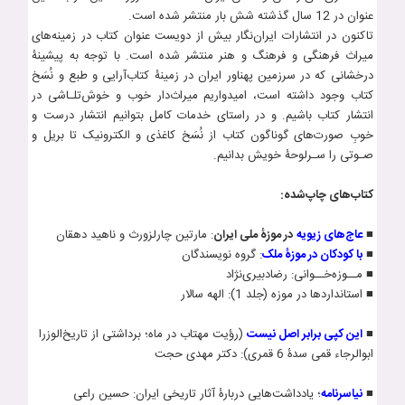
عنوان در 12 سال گذشته شش بار منتشر شده است.
تاکنون در انتشارات ایران‌نگار بیش از دویست عنوان کتاب‌ در زمینه‌های
میراث فرهنگی و فرهنگ و هنر منتشر شده است. با توجه به پیشینۀ
درخشانی که در سرزمین پهناور ایران در زمینۀ کتاب‌آرایی و طبع و نُسَخ
کتاب وجود داشته است، امیدواریم میراث‌دار خوب و خوش‌تلـاشی در
انتشار کتاب باشیم. و در راستای خدمات کامل بتوانیم انتشار درست و
خوبِ صورت‌های گوناگون کتاب از نُسَخ کاغذی و الکترونیک تا بریل و
صـوتی را سـرلوحۀ خویش بدانیم.
کتاب‌های چاپ‌شده:
■
عاج‌های زيويه
در موزۀ ملی ايران
: مارتين چارلزورث و ناهيد دهقان
■
با کودکان در موزۀ ملک
: گروه نویسندگان
■ مــوزه‌خــوانی: رضادبیری­‌نژاد
■ استانداردها در موزه (جلد 1): الهه سالار
■
این کپی برابر اصل نیست
(رؤیت مهتاب در ماه؛ برداشتی از تاریخ­‌الوزرا
ابوالرجاء قمی سدۀ 6 قمری): دکتر مهدی حجت
■
نياسرنامه
؛ يادداشت‌هايی دربارۀ آثار تاريخی ايران: حسين راعی