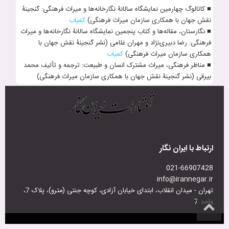
■ کاتالوگ چهارمین نمایشگاه سال‍انۀ نگارخانه‌ها و میراث فرهنگی: گنجینۀ
نقش جهان با همکاری سازمان میراث فرهنگی)
کمیاب
■ نگارستان، مقاله‌ها و کتاب پنجمین نمایشگاه سال‍انۀ نگارخانه‌ها و میراث
فرهنگی: رضا دبیری­‌نژاد و مهران غل‍امی (نشر گنجینۀ نقش جهان با
همکاری سازمان میراث فرهنگی)
کمیاب
■ مناظر فرهنگی، میراث مشترک انسان و طبیعت: ترجمه و تألیف محمد
بیرقی (نشر گنجینۀ نقش جهان با همکاری سازمان میراث فرهنگی)
ارتباط با ایران نگار
021-66907428
info@irannegar.ir
تهران - میدان انقلاب، ابتدای خیابان آزادی، کوچه جنتی (مترو)، پلاک 7،
واحد 7