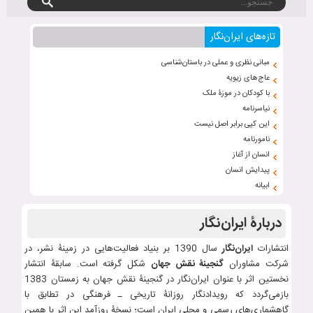
تازه‌های ایران‌نگار
مبانی نظری و عملی در باستان‌شناسی
عاج‌های زیویه
با کودکان در موزۀ ملک
نیاسرنامه
این کپی برابر اصل نیست
نامورنامه
انسان از آغاز
پیدایش انسان
ابیانه
دربارۀ ایران‌نگار
انتشارات
ایران‌نگار
سال 1390 بر بنیاد فعالیت‌هایی در زمینۀ نشر، در
شرکت مشاوران
گنجینۀ نقش جهان
شکل گرفته است. سابقۀ انتشار
نخستین اثر با عنوان ایران‌نگار در گنجینۀ نقش جهان به زمستان 1383
بازمی‌گردد که رویدادنگار روزانۀ تاریخی ـ فرهنگی در تطابق با
گاهشماری‌های رسمی و محلی ایران است؛ نسخۀ روزآمد این اثر با همین