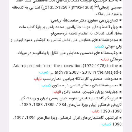
■ به خط خویشتن؛ فهرست دست‌نوشه‌های آیت‌الله‌العظمی سیّد احمد
(ره)
حسینی زنجانی
(1308-١٣93ق/ 1269-1352ش) اهدایی به کتابخانه
و موزه ملی ملک
■ انسان­‌پژوهی معنوی: دکتر حشمت­‌الله ریاضی
■ چهل قاعدۀ زندگی مول‍انا جل‍ال‌الدین محمد بلخی بر پایۀ کتاب ملت
عشق آلیف شایاک: به اهتمام فاطمه قره‌حسن‌لو
■ مجموعه‌مقاله‌های همایش ملی تالش‌شناسی به کوشش حمید فهیمی و
ولی جهانی
کمیاب
■ چکیده‌مقاله‌های نخستین همایش ملی تقابل با وندالیسم در میراث
فرهنگی
نایاب
■ Adamji project: from the excavation (1972-1978) to the
archive 2003 - 2010 in the Masjed-e...
کمیاب
■ مطبوعات، منصفی، کازابلانکا: بنیامین انصاری­‌نسب
نایاب
■ مجموعه‌مقاله‌های باستان­‌شناسی در بیستون
کمیاب
■ جهان­‌نما: پویان شهیدی، محمد باقری
نایاب
■ ایران­‌نگار گاهشمار تطبیقی تقویم ادیان رسمی ایران و رویدادنگار
تاریخی فرهنگی ایران ویژۀ سال‌های 1384، 1385، 1388، 1389،
1390، 1393
نایاب
■ ایرانشهر، گاهشماری‌های ایران فرهنگی، ویژۀ سال‌های 1396، 1397،
1398
کمیاب