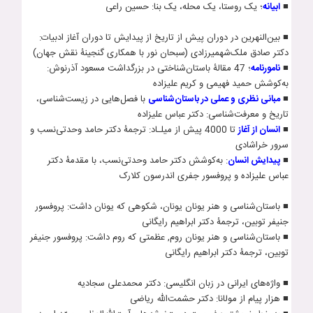
■
ابيانه
؛ يک روستا، يک محله، يک بنا: حسين راعی
■ بين‌النهرين در دوران پيش از تاريخ از پيدايش تا دوران آغاز ادبيات:
دکتر صادق ملک‌شهميرزادی (سبحان نور با همکاری گنجینۀ نقش جهان)
■
نامورنامه
؛ 47 مقالۀ باستان‌شناختی در بزرگداشت مسعود آذرنوش:
به‌کوشش حميد فهيمی و کريم عليزاده
■
مبانی نظری و عملی در باستان‌شناسی
با فصل‌هايی در زيست‌شناسی،
تاريخ و معرفت‌شناسی: دکتر عباس عليزاده
■
انسان از آغاز
تا 4000 پیش از میلـاد: ترجمۀ دکتر حامد وحدتی‌نسب و
سرور خراشادی
■
پيدايش انسان
: به‌کوشش دکتر حامد وحدتی‌نسب، با مقدمۀ دکتر
عباس عليزاده و پروفسور جفری اندرسون کلارک
■ باستان­‌شناسی و هنر یونان یونان، شکوهی که یونان داشت: پروفسور
جنیفر توبین، ترجمۀ دکتر ابراهیم رایگانی
■ باستان­‌شناسی و هنر یونان روم, عظمتی که روم داشت: پروفسور جنیفر
توبین، ترجمۀ دکتر ابراهیم رایگانی
■ واژه‌های ایرانی در زبان انگلیسی: دکتر محمدعلی سجادیه
■ هزار پیام از مول‍انا: دکتر حشمت­‌الله ریاضی